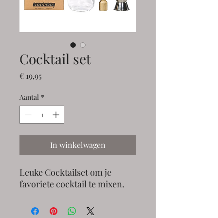
Cocktail set
Prijs
€ 19,95
Aantal
*
In winkelwagen
Leuke Cocktailset om je
favoriete cocktail te mixen.