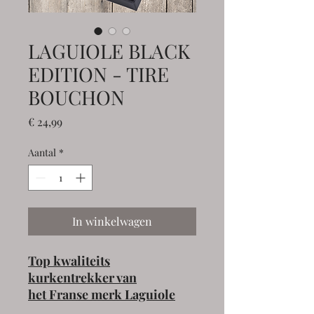
LAGUIOLE BLACK
EDITION - TIRE
BOUCHON
Prijs
€ 24,99
Aantal
*
In winkelwagen
Top kwaliteits
kurkentrekker van
het Franse merk Laguiole