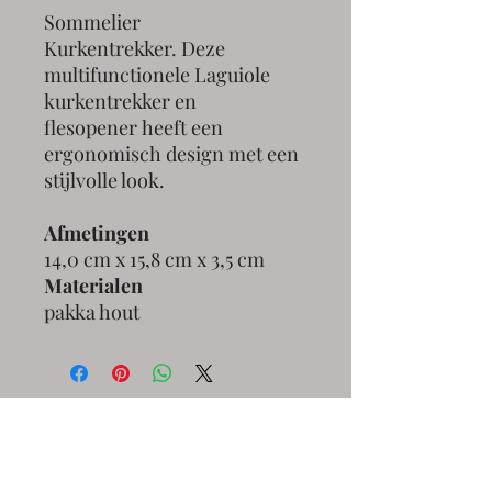
Sommelier
Kurkentrekker. Deze
multifunctionele Laguiole
kurkentrekker en
flesopener heeft een
ergonomisch design met een
stijlvolle look.
Afmetingen
14,0 cm x 15,8 cm x 3,5 cm
Materialen
pakka hout