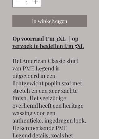
In winkelwagen
Op voorraad t/m 3XL | op
verzoek te bestellen t/m 5XL
Het American Classic shirt
van PME Legend is
uitgevoerd in een
lichtgewicht poplin stof met
stretch en een zeer zachte
finish. Het veelzijdige
overhemd heeft een heritage
wassing voor een
authentieke, ingedragen look.
De kenmerkende PME
Legend details, zoals het