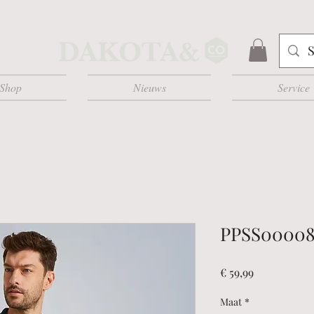
Shop
Nieuws
Service
PPSS00008
Prijs
€ 59,99
Maat
*