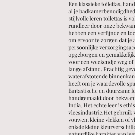
Een klassieke toilettas, ha
al je badkamerbenodigdhede
stijlvolle leren toilettas is
rundleer door onze bekwam
hebben een verfijnde en toc
om ervoor te zorgen dat je al
persoonlijke verzorgingsa
opgeborgen en gemakkelijk
voor een weekendje weg of 
lange afstand. Prachtig ge
waterafstotende binnenkant
heeft om je waardevolle spu
fantastische en duurzame le
handgemaakt door bekwame
India. Het echte leer is et
vleesindustrie.Het gebruik v
vouwen, kleine vlekken of v
enkele kleine kleurverschill
natuurlijke karakter van le