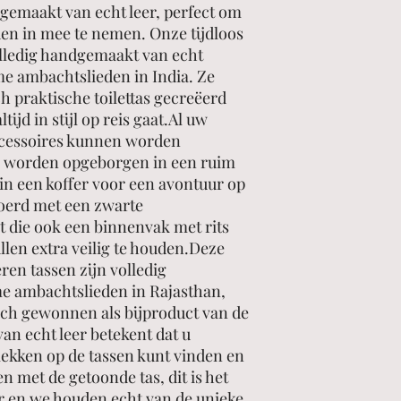
ndgemaakt van echt leer, perfect om
n in mee te nemen. Onze tijdloos
 volledig handgemaakt van echt
e ambachtslieden in India. Ze
h praktische toilettas gecreëerd
tijd in stijl op reis gaat.Al uw
ccessoires kunnen worden
 worden opgeborgen in een ruim
in een koffer voor een avontuur op
voerd met een zwarte
 die ook een binnenvak met rits
llen extra veilig te houden.Deze
ren tassen zijn volledig
 ambachtslieden in Rajasthan,
hisch gewonnen als bijproduct van de
an echt leer betekent dat u
lekken op de tassen kunt vinden en
en met de getoonde tas, dit is het
er en we houden echt van de unieke